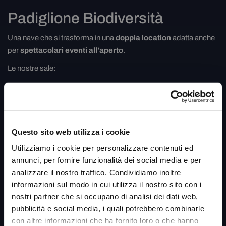
Padiglione Biodiversità
Una nave che si trasforma in una
doppia location
adatta anche
per
spettacolari eventi all’aperto
.
Le nostre sale:
Le Rotte dei Tropici
Contattaci
Questo sito web utilizza i cookie
Utilizziamo i cookie per personalizzare contenuti ed
FILE ALLEGATI
annunci, per fornire funzionalità dei social media e per
analizzare il nostro traffico. Condividiamo inoltre
Reception e sala Blu
(1,14 MB)
informazioni sul modo in cui utilizza il nostro sito con i
Sala Grotta delle Murene
(1,10 MB)
nostri partner che si occupano di analisi dei dati web,
Sala Laguna delle Sirene (Lamantini)
(838,84 KB)
pubblicità e social media, i quali potrebbero combinarle
Sala Baia degli Squali
(1,15 MB)
con altre informazioni che ha fornito loro o che hanno
Sala Costa dei Delfini
(1,49 MB)