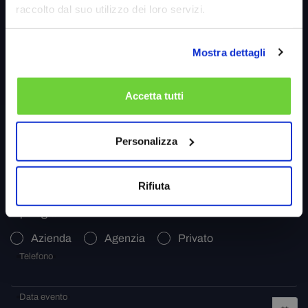
raccolto dal suo utilizzo dei loro servizi.
Nome
Mostra dettagli
Cognome
Accetta tutti
Email
Personalizza
Ragione sociale
Rifiuta
Tipologia
Azienda
Agenzia
Privato
Telefono
Data evento