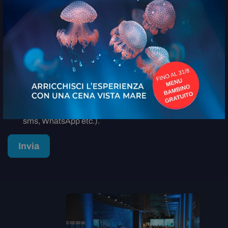
Acconsento al trattamento dei dati personali
( link )
Letta l’informativa privacy acconsento al trattamento
dei miei dati personali per inviarmi informazioni
commerciali, anche a mezzo di modalità
automatizzate (es. e-mail, sms, WhatsApp etc.).
Letta l’informativa privacy acconsento la
comunicazione a terzi dei miei dati personali, affinché
questi possano inviarmi informazioni commerciali,
anche a mezzo di modalità automatizzate es. e-mail,
sms, WhatsApp etc.).
Invia