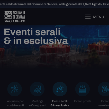
 caldo diramata dal Comune di Genova, nelle giornate del 7,8 e 9 Agosto, l’ascen
MENU
Eventi serali
& in esclusiva
L'Acquario per
Meetings
Eventi serali
Eventi privati
Event
i vostri eventi
e Congressi
& in esclusiva
su misu