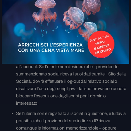
vengono trasmesse dal browser dell’utente direttamente al
provider del plug-in e lì salvate.
Se un utente ha eseguito l’accesso al social e visita il Sito
della Società mentre è collegato al proprio account, il
rispettivo provider potrà far figurare la visita al nostro Sito
nell’account dell’utente e ciò anche nel caso in cui si
utilizzino le funzioni del plug-in (per esempio, facendo clic
sul pulsante “Mi piace”), le informazioni saranno associate
all’account. Se l’utente non desidera che il provider del
summenzionato social riceva i suoi dati tramite il Sito della
Società, dovrà effettuare il log-out dal relativo social o
disattivare l’uso degli script java dal suo browser o ancora
bloccare l’esecuzione degli script per il dominio
interessato.
Se l’utente non è registrato ai social in questione, è tuttavia
possibile che il provider del suo indirizzo IP riceva
comunque le informazioni memorizzandole – oppure