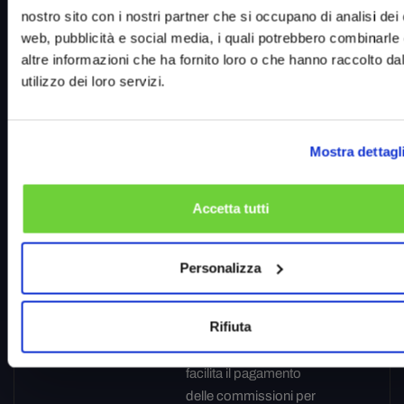
da Microsoft come ID
nostro sito con i nostri partner che si occupano di analisi dei 
utente univoco. Il
web, pubblicità e social media, i quali potrebbero combinarle
cookie consente il
altre informazioni che ha fornito loro o che hanno raccolto da
tracciamento
utilizzo dei loro servizi.
dell'utente tramite la
sincronizzazione
dell'ID sui vari domini
Mostra dettagl
di Microsoft.
pagead/1p-
Google
Monitora se l'utente ha
Session
Accetta tutti
user-list/#
mostrato interesse per
e
specifici prodotti o
eventi su più siti web e
Personalizza
rileva come l'utente
naviga tra i siti. Viene
Rifiuta
usato per valutare le
attività pubblicitarie e
facilita il pagamento
delle commissioni per