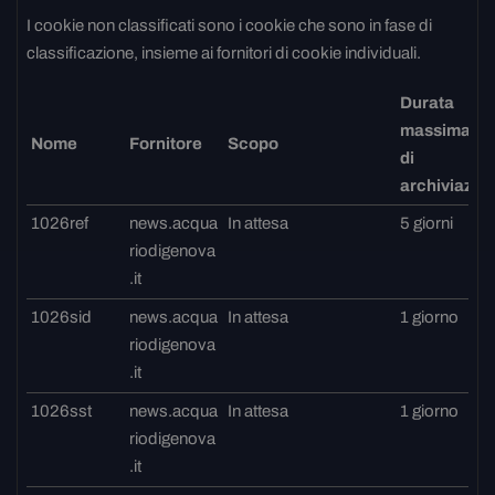
I cookie non classificati sono i cookie che sono in fase di
classificazione, insieme ai fornitori di cookie individuali.
Durata
massima
Nome
Fornitore
Scopo
di
archiviazio
1026ref
news.acqua
In attesa
5 giorni
riodigenova
.it
1026sid
news.acqua
In attesa
1 giorno
riodigenova
.it
1026sst
news.acqua
In attesa
1 giorno
riodigenova
.it