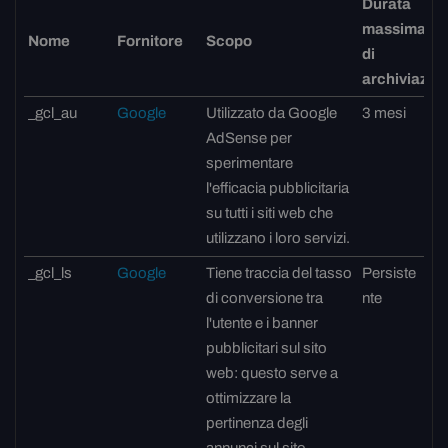
Durata
massima
Nome
Fornitore
Scopo
di
archiviazio
_gcl_au
Google
Utilizzato da Google
3 mesi
AdSense per
sperimentare
l'efficacia pubblicitaria
su tutti i siti web che
utilizzano i loro servizi.
_gcl_ls
Google
Tiene traccia del tasso
Persiste
di conversione tra
nte
l'utente e i banner
pubblicitari sul sito
web: questo serve a
ottimizzare la
pertinenza degli