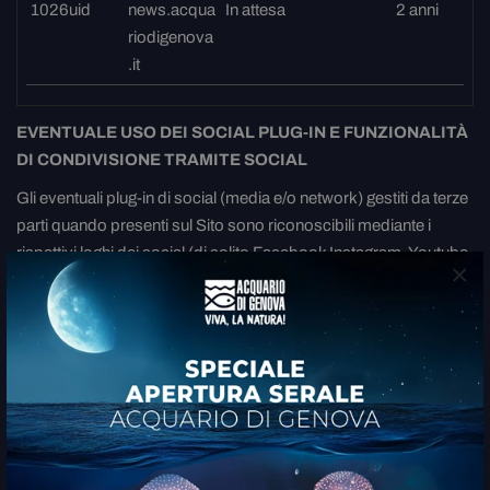
1026uid
news.acqua
In attesa
2 anni
riodigenova
.it
EVENTUALE USO DEI SOCIAL PLUG-IN E FUNZIONALITÀ
DI CONDIVISIONE TRAMITE SOCIAL
Gli eventuali plug-in di social (media e/o network) gestiti da terze
parti quando presenti sul Sito sono riconoscibili mediante i
rispettivi loghi dei social (di solito Facebook Instagram, Youtube
×
e Twitter) posizionati in basso nella home page del Sito stesso e
contengono link diretti alle pagine social della Società. Con
l’incorporamento del plug-in, vengono trasmesse al relativo
provider (social) le informazioni in merito alle pagine ed ai
contenuti che l’utente ha visualizzato sul presente sito web. I
contenuti del plug-in e la quantità dei dati rilevata dal rispettivo
provider (social) non dipendono dal sito web della Società.
Cliccando sul logo sopra menzionato, infatti, le informazioni