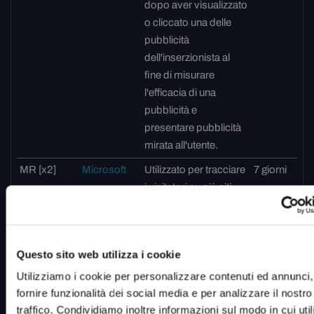
dopo aver visualizzato
o cliccato una delle
pubblicità
dell'inserzionista al
fine di misurare
l'efficacia di una
pubblicità e
presentare pubblicità
mirata all'utente.
MR [x2]
Microsoft
Utilizzato per tracciare
7 giorni
i visitatori su più siti
web, al fine di
presentare annunci
pubblicitari pertinenti
Questo sito web utilizza i cookie
in base alle preferenze
del visitatore.
Utilizziamo i cookie per personalizzare contenuti ed annunci,
fornire funzionalità dei social media e per analizzare il nostro
MUID [x2]
Microsoft
Utilizzato ampiamente
1 anno
traffico. Condividiamo inoltre informazioni sul modo in cui utili