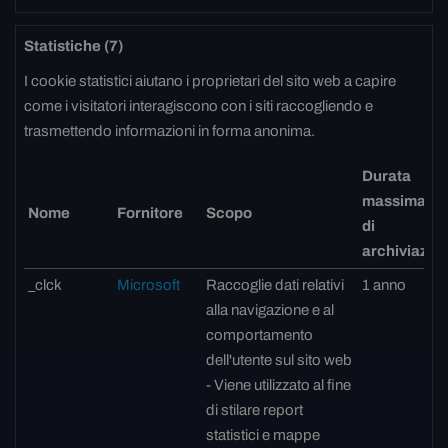
Statistiche (7)
I cookie statistici aiutano i proprietari del sito web a capire
come i visitatori interagiscono con i siti raccogliendo e
trasmettendo informazioni in forma anonima.
Durata
massima
Nome
Fornitore
Scopo
di
archiviazio
_clck
Microsoft
Raccoglie dati relativi
1 anno
alla navigazione e al
comportamento
dell'utente sul sito web
- Viene utilizzato al fine
di stilare report
statistici e mappe