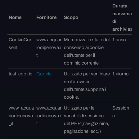
Durata
massima
Nome
Fornitore
Scopo
di
archiviazio
CookieCon
www.acquar
Memorizza lo stato del
1 anno
sent
iodigenova.i
consenso ai cookie
t
dell'utente per il
dominio corrente
test_cookie
Google
Utilizzato per verificare
1 giorno
se il browser
dell'utente supporta i
cookie.
www_acqua
www.acquar
Utilizzato per le
Session
riodigenova
iodigenova.i
variabili di sessione
e
_it
t
del PHP (navigazioine,
paginazione, ecc.)