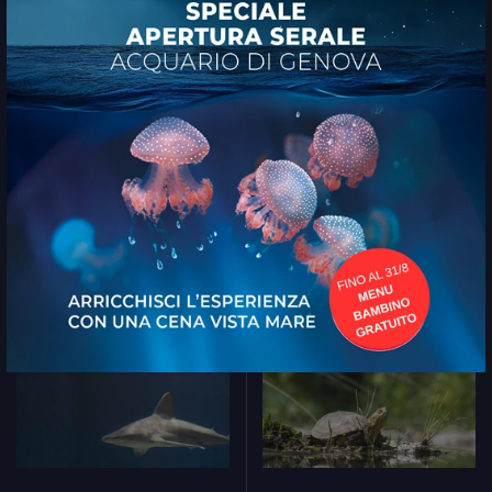
Moltiplica le emozioni con
Acquario
Village
.
4 strutture
vicine tra loro
nell’area del Porto Antico di Genova
visitabili con un unico biglietto.
Scopri di più
Le ultime news
Tutte le ultime notize