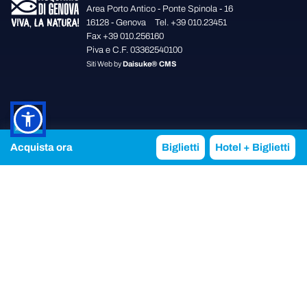
Area Porto Antico - Ponte Spinola - 16
16128 - Genova
Tel. +39 010.23451
Fax +39 010.256160
Piva e C.F. 03362540100
Siti Web
by
Daisuke® CMS
Acquista ora
Biglietti
Hotel + Biglietti