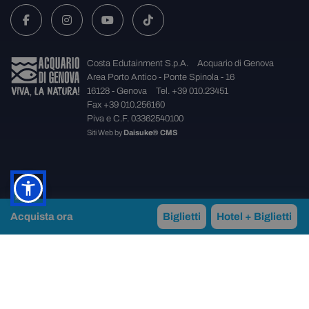
Costa Edutainment S.p.A.
Acquario di Genova
Area Porto Antico - Ponte Spinola - 16
16128 - Genova
Tel. +39 010.23451
Fax +39 010.256160
Piva e C.F. 03362540100
Siti Web
by
Daisuke® CMS
Acquista ora
Biglietti
Hotel + Biglietti
×