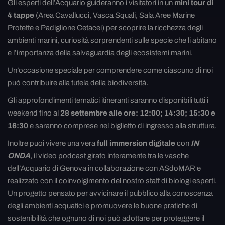
Gli esperti dell’Acquario guideranno i visitatori in un
mini tour di
4 tappe
(Area Cavallucci, Vasca Squali, Sala Aree Marine
Protette e Padiglione Cetacei) per scoprire la ricchezza degli
ambienti marini, curiosità sorprendenti sulle specie che li abitano
e l’importanza della salvaguardia degli ecosistemi marini.
Un’occasione speciale per comprendere come ciascuno di noi
può contribuire alla tutela della biodiversità.
Gli approfondimenti tematici itineranti saranno disponibili tutti i
weekend fino al
28 settembre alle ore: 12:00; 14:30; 15:30 e
16:30
e saranno comprese nel biglietto di ingresso alla struttura.
Inoltre puoi vivere una vera
full immersion digitale
con
IN
ONDA
, il video podcast girato interamente tra le vasche
dell’Acquario di Genova in collaborazione con ASdoMAR e
realizzato con il coinvolgimento del nostro staff di biologi esperti.
Un progetto pensato per avvicinare il pubblico alla conoscenza
degli ambienti acquatici e promuovere le buone pratiche di
sostenibilità che ognuno di noi può adottare per proteggere il