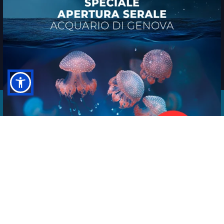
Area Porto Antico - Ponte Spinola - 16
16128 - Genova
Tel. +39 010.23451
Fax +39 010.256160
Piva e C.F. 03362540100
Siti Web
by
Daisuke® CMS
Acquista ora
Biglietti
Hotel + Biglietti